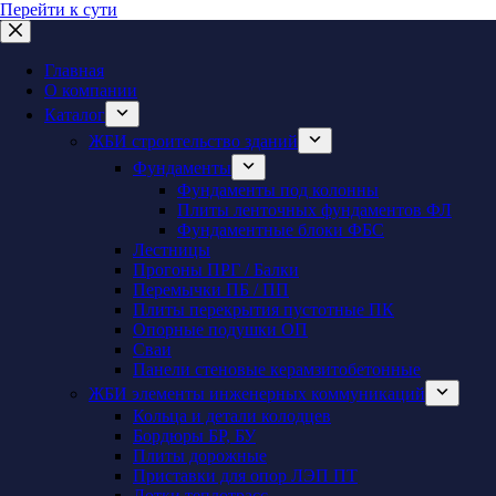
Перейти к сути
Главная
О компании
Каталог
ЖБИ строительство зданий
Фундаменты
Фундаменты под колонны
Плиты ленточных фундаментов ФЛ
Фундаментные блоки ФБС
Лестницы
Прогоны ПРГ / Балки
Перемычки ПБ / ПП
Плиты перекрытия пустотные ПК
Опорные подушки ОП
Сваи
Панели стеновые керамзитобетонные
ЖБИ элементы инженерных коммуникаций
Кольца и детали колодцев
Бордюры БР, БУ
Плиты дорожные
Приставки для опор ЛЭП ПТ
Лотки теплотрасс