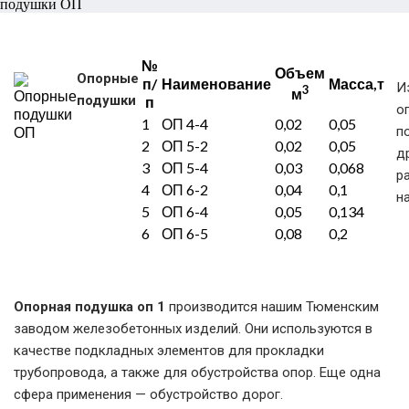
подушки ОП
№
Объем
Опорные
п/
Наименование
Масса,т
И
3
м
подушки
п
о
1
ОП 4-4
0,02
0,05
п
2
ОП 5-2
0,02
0,05
д
3
ОП 5-4
0,03
0,068
р
4
ОП 6-2
0,04
0,1
н
5
ОП 6-4
0,05
0,134
6
ОП 6-5
0,08
0,2
Опорная подушка оп 1
производится нашим Тюменским
заводом железобетонных изделий. Они используются в
качестве подкладных элементов для прокладки
трубопровода, а также для обустройства опор. Еще одна
сфера применения — обустройство дорог.