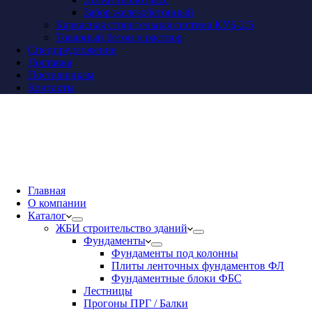
Забор железобетонный
Каркасная строительная система КУБ-2,5
Товарный бетон и раствор
Спецпредложение
Доставка
Поставщикам
Контакты
Главная
О компании
Каталог
ЖБИ строительство зданий
Фундаменты
Фундаменты под колонны
Плиты ленточных фундаментов ФЛ
Фундаментные блоки ФБС
Лестницы
Прогоны ПРГ / Балки