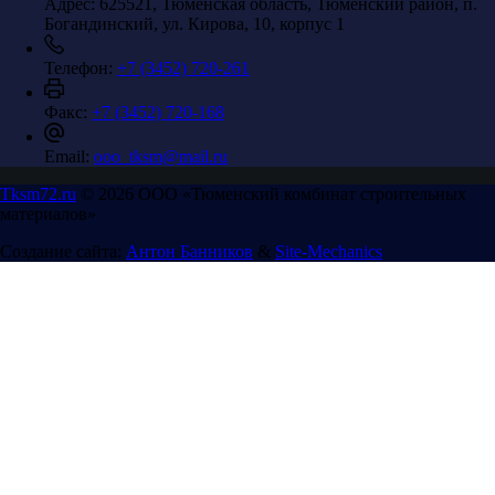
Адрес:
625521, Тюменская область, Тюменский район, п.
Богандинский, ул. Кирова, 10, корпус 1
Телефон:
+7 (3452) 720-261
Факс:
+7 (3452) 720-168
Email:
ooo_tksm@mail.ru
Tksm72.ru
© 2026 ООО «Тюменский комбинат строительных
материалов»
Создание сайта:
Антон Банников
&
Site-Mechanics