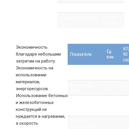
2
Металлопрокат
12.63кг/м
Реальные затраты на
0.51 чел./
2
труд
час на м
Экономичность
КП
Ед.
благодаря небольшим
Показатели
90
изм.
се
затратам на работу.
Экономичность на
3
Расход
м
*10-
850
3
использовании
железобетона
материалов,
3
Монолитная
м
*10-
20
энергоресурсов.
3
часть
Использование бетонных
Расход стали на
и железобетонных
несущие
Кг
14,
конструкций не
конструкции
нуждается в нагревании,
Количество
а скорость
материалов на