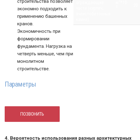
строительства позволяет
3
ограждающие
м
*10-
20
3
части (кирпич,
экономно подходить к
ячеистобетонные
применению башенных
камни)
кранов.
Стоимость
Экономичность при
%
100
строительства
формировании
фундамента. Нагрузка на
четверть меньше, чем при
монолитном
строительстве.
Параметры
ПОЗВОНИТЬ
4. Вероятность использования разных архитектурных