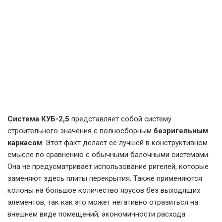
КУБ-2,5 – строительство зданий жилого типа, а также
социальных, административных. Она подходит для
сооружения многоэтажных гаражей, зданий
производственного значения. Использовать такую систему
монолитного безригельного каркаса
можно в разных
регионах, с разным климатом, сейсмической активностью,
что делает ее универсальной.
Система КУБ-2,5
представляет собой систему
строительного значения с полносборным
безригельным
каркасом
. Этот факт делает ее лучшей в конструктивном
смысле по сравнению с обычными балочными системами.
Она не предусматривает использование ригелей, которые
заменяют здесь плиты перекрытия. Также применяются
колоны на большое количество ярусов без выходящих
элементов, так как это может негативно отразиться на
внешнем виде помещений, экономичности расхода