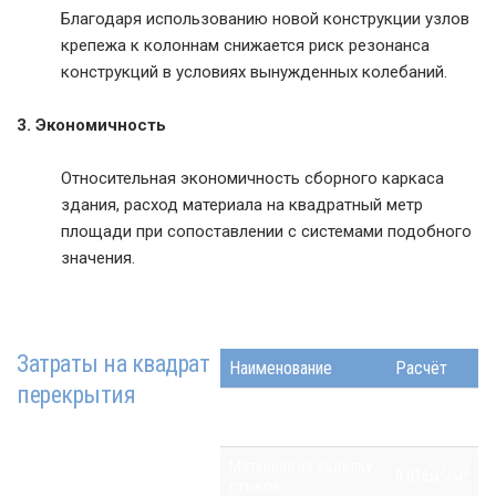
Благодаря использованию новой конструкции узлов
крепежа к колоннам снижается риск резонанса
конструкций в условиях вынужденных колебаний.
3. Экономичность
Относительная экономичность сборного каркаса
здания, расход материала на квадратный метр
площади при сопоставлении с системами подобного
значения.
Затраты на квадрат
Наименование
Расчёт
перекрытия
Бетонная масса
3
2
0.19м
/м
сборного значения
Материал на заделку
3
2
0.016м
/м
стыков